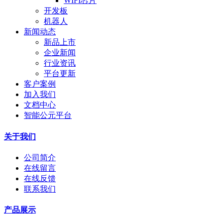
WIFI芯片
开发板
机器人
新闻动态
新品上市
企业新闻
行业资讯
平台更新
客户案例
加入我们
文档中心
智能公元平台
关于我们
公司简介
在线留言
在线反馈
联系我们
产品展示