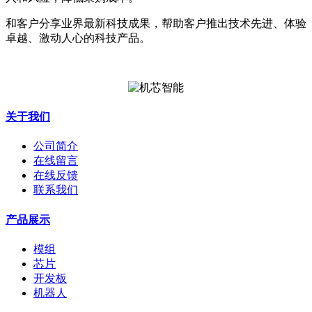
和客户分享业界最新科技成果，帮助客户推出技术先进、体验
卓越、激动人心的科技产品。
关于我们
公司简介
在线留言
在线反馈
联系我们
产品展示
模组
芯片
开发板
机器人