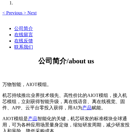
<
Previous
>
Next
公司简介
在线留言
在线反馈
联系我们
公司简介/about us
万物智能，AIOT模组。
机芯持续推出业界技术领先、高性价比的AIOT模组，接入机
芯模组，立刻获得智能升级，离在线语音、离在线视觉、固
件、APP、云平台零投入获得，用AI为
产品
赋能。
AIOT模组是
产品
智能化的关键，机芯研发的标准模块全球通
用，可为各种应用场景量身定做，缩短研发周期，减少研发投
入和风险，降低采购成本。