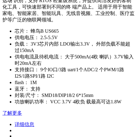
远场 识别，支持 RTOS 轻量级系统，并提供简洁友好的客制
化工具，可快速部署到不同的终 端产品上。 适用于用于智能
家电、智能家居、智能玩具、无线音视频、工业控制、医疗监
护等广泛的物联网领域。
芯片：
蜂鸟B US665
供电电压：
2.5-5.5V
负载：
3V3芯片内部 LDO输出3.3V， 外部负载不能超
过150mA
供电电流及待机电流：
大于500mA(4欧 喇叭）3.7V输入
时20mA左右
支持接口：
9个IO口/3路 uart/1个ADC/2 个PWM/1路
I2S/1路SPI/1路 I2C
flash：
1M
蓝牙：
支持
封装/尺寸：
SMD18/DIP18/2 6*15mm
功放喇叭功率：
VCC 3.7V 4欧负 载最高可达1.8W
了解更多
详细信息